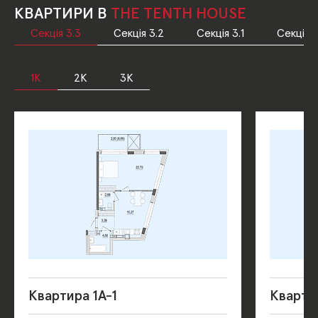
КВАРТИРИ В
THE TENTH HOUSE
Секція 3.3
Секція 3.2
Секція 3.1
Секція 2
1К
2К
3К
Квартира 1А-1
Кварти