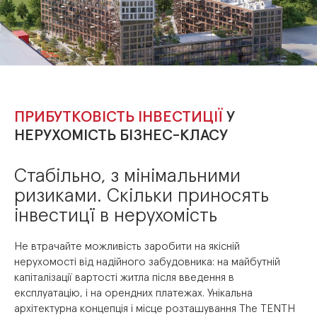
ПРИБУТКОВІСТЬ ІНВЕСТИЦІЇ
У
НЕРУХОМІСТЬ БІЗНЕС-КЛАСУ
Стабільно, з
мінімальними
ризиками
. Скільки приносять
інвестицї в нерухомість
Не
втрачайте
можливість
заробити
на
якісній
нерухомості
від
надійного
забудовника:
на
майбутній
капіталізації
вартості
житла
після
введення
в
експлуатацію,
і
на
орендних
платежах.
Унікальна
архітектурна
концепція
і
місце
розташування
The
TENTH