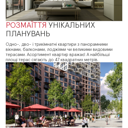
РОЗМАЇТТЯ
УНІКАЛЬНИХ
ПЛАНУВАНЬ
Одно-, дво- і трикімнатні квартири з панорамними
вікнами, балконами, лоджіями чи великими видовими
терасами. Асортимент квартир вражає! А найбільші
площі терас сягають до 47 квадратних метрів.