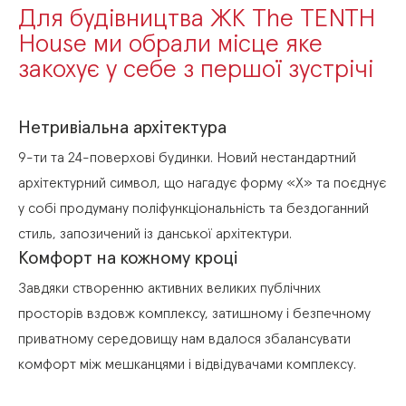
Для
будівництва
ЖК
The
TENTH
House
ми
обрали
місце
яке
закохує
у
себе
з
першої
зустрічі
Нетривіальна архітектура
9-ти
та
24-поверхові
будинки.
Новий
нестандартний
архітектурний
символ,
що
нагадує
форму
«Х»
та
поєднує
у
собі
продуману
поліфункціональність
та
бездоганний
стиль,
запозичений
із
данської
архітектури.
Комфорт на кожному кроці
Завдяки
створенню
активних
великих
публічних
просторів
вздовж
комплексу,
затишному
і
безпечному
приватному
середовищу
нам
вдалося
збалансувати
комфорт
між
мешканцями
і
відвідувачами
комплексу.