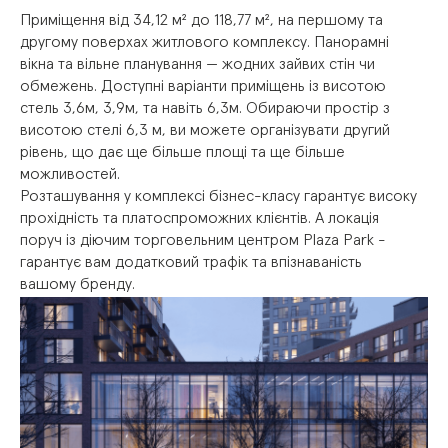
Приміщення
від
34,12
м²
до
118,77
м²,
на
першому
та
другому
поверхах
житлового
комплексу.
Панорамні
вікна
та
вільне
планування
—
жодних
зайвих
стін
чи
обмежень.
Доступні
варіанти
приміщень
із
висотою
стель
3,6м,
3,9м,
та
навіть
6,3м.
Обираючи
простір
з
висотою
стелі
6,3
м,
ви
можете
організувати
другий
рівень,
що
дає
ще
більше
площі
та
ще
більше
можливостей.
Розташування
у
комплексі
бізнес-класу
гарантує
високу
прохідність
та
платоспроможних
клієнтів.
А
локація
поруч
із
діючим
торговельним
центром
Plaza
Park
-
гарантує
вам
додатковий
трафік
та
впізнаваність
вашому
бренду.