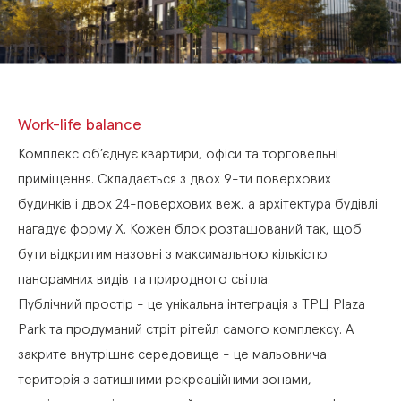
Work-life balance
Комплекс
об’єднує
квартири,
офіси
та
торговельні
приміщення.
Складається
з
двох
9-ти
поверхових
будинків
і
двох
24-поверхових
веж,
а
архітектура
будівлі
нагадує
форму
X.
Кожен
блок
розташований
так,
щоб
бути
відкритим
назовні
з
максимальною
кількістю
панорамних
видів
та
природного
світла.
Публічний
простір
-
це
унікальна
інтеграція
з
ТРЦ
Plaza
Park
та
продуманий
стріт
рітейл
самого
комплексу.
А
закрите
внутрішнє
середовище
-
це
мальовнича
територія
з
затишними
рекреаційними
зонами,