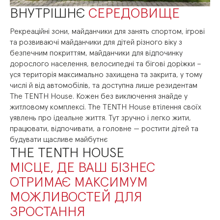
ВНУТРІШНЄ
СЕРЕДОВИЩЕ
Рекреаційні
зони,
майданчики
для
занять
спортом,
ігрові
та
розвиваючі
майданчики
для
дітей
різного
віку
з
безпечним
покриттям,
майданчики
для
відпочинку
дорослого
населення,
велосипедні
та
бігові
доріжки
–
уся
територія
максимально
захищена
та
закрита,
у
тому
числі
й
від
автомобілів,
та
доступна
лише
резидентам
The
TENTH
House.
Кожен
без
виключення
знайде
у
житловому
комплексі.
The
TENTH
House
втілення
своїх
уявлень
про
ідеальне
життя.
Тут
зручно
і
легко
жити,
працювати,
відпочивати,
а
головне
—
ростити
дітей
та
будувати
щасливе
майбутнє
THE TENTH HOUSE
МІСЦЕ, ДЕ ВАШ БІЗНЕС
ОТРИМАЄ МАКСИМУМ
МОЖЛИВОСТЕЙ ДЛЯ
ЗРОСТАННЯ