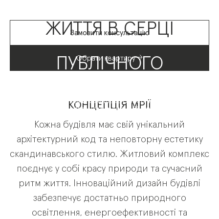
ЖИТТЯ В СЕРЦІ
Замовити консультацію
Обрати квартиру
ПУБЛІЧНОГО
ПРОСТОРУ
Житловий комплекс бізнес-класу
КОНЦЕПЦІЯ МРІЇ
в спальному районі Вінниці
Кожна
будівля
має
свій
унікальний
архітектурний
код
та
неповторну
естетику
скандинавського
стилю.
Житловий
комплекс
поєднує
у
собі
красу
природи
та
сучасний
ритм
життя.
Інноваційний
дизайн
будівлі
забезпечує
достатньо
природного
освітлення,
енергоефективності
та