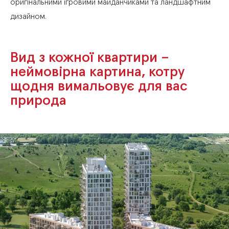
оригінальними
ігровими
майданчиками
та
ландшафтним
дизайном.
Вид
з
кожної
квартири
–
неймовірна
картина,
котру
щодня
вимальовує
для
вас
природа