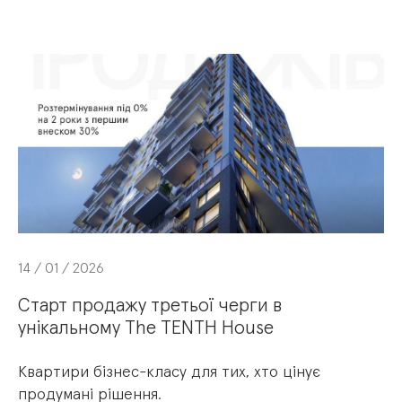
Про комплекс
Про комплекс
Хід будівництва
Галерея
Документи
Галерея
Панорама
Новини
Квартири
Інфраструктура
Контакти
Характеристики
Контакти
ПІДІБРАТИ КВАРТИРУ
made by IceCream
14 / 01 / 2026
© 2026 X The Tenth House
+38 (068) 800 400 8
Зателефонуйте мені
Старт продажу третьої черги в
унікальному The TENTH House
Політика конфіденційності
Квартири бізнес-класу для тих, хто цінує
продумані рішення.