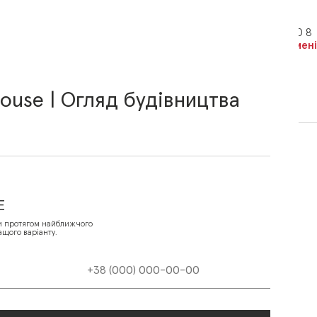
+38 (068) 800 400 8
Зателефонуйте мені
ПІДІБРАТИ КВАРТИРУ
use | Огляд будівництва
made by IceCream
Е
и протягом найближчого
ащого варіанту.